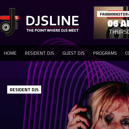
FRANKMASTER
06 A
THURS
HOME
RESIDENT DJS
GUEST DJS
PROGRAMS
C
RESIDENT DJS