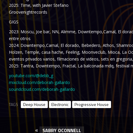
2025: Time, with Javier Stefano
Groovenightrecords
GIGS
2023: Moscu, Joe bar, NN, Alimme, Downtempo,Carnal, El dorad
entre otros
2024: Downtempo,Carnal, El dorado, Bebedero, Athos, Shamrock
Holzen, Temple, casa hache, Feeling, Moonveclub, Mioca, La Oct
eventos privados varios, filmaciones de videos, sets en gregoria,
2025: Tantra, Downtempo, Fractal, La balconada mdq, festival m
youtube.com/@debb_g
mixcloud.com/deborah-gallardo
soundcloud.com/deborah-gallardo
TAGS
Deep House
Electronic
Progressive House
«
SABRY OCONNELL